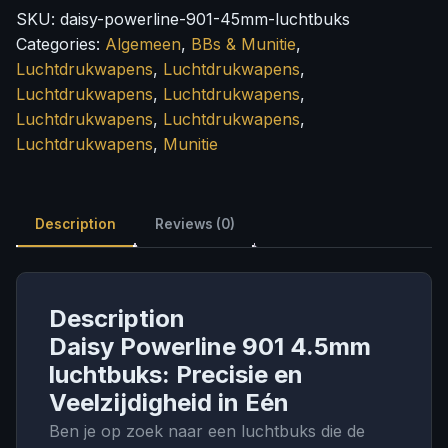
4.5mm
SKU:
daisy-powerline-901-45mm-luchtbuks
luchtbuks
Categories:
Algemeen
,
BBs & Munitie
,
quantity
Luchtdrukwapens
,
Luchtdrukwapens
,
Luchtdrukwapens
,
Luchtdrukwapens
,
Luchtdrukwapens
,
Luchtdrukwapens
,
Luchtdrukwapens
,
Munitie
Description
Reviews (0)
Description
Daisy Powerline 901 4.5mm
luchtbuks: Precisie en
Veelzijdigheid in Eén
Ben je op zoek naar een luchtbuks die de