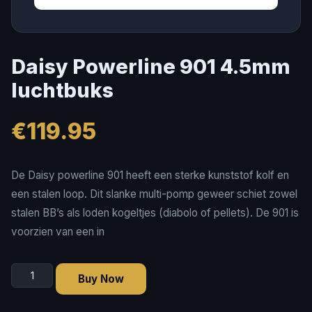
Daisy Powerline 901 4.5mm
luchtbuks
€
119.95
De Daisy powerline 901 heeft een sterke kunststof kolf en
een stalen loop. Dit slanke multi-pomp geweer schiet zowel
stalen BB’s als loden kogeltjes (diabolo of pellets). De 901 is
voorzien van een in
Daisy
Buy Now
Powerline
901