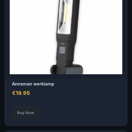
Annsman werklamp
€
19.95
Buy Now