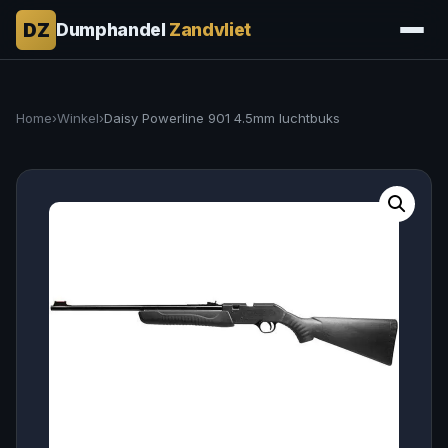
DZ
Dumphandel
Zandvliet
Home
›
Winkel
›
Daisy Powerline 901 4.5mm luchtbuks