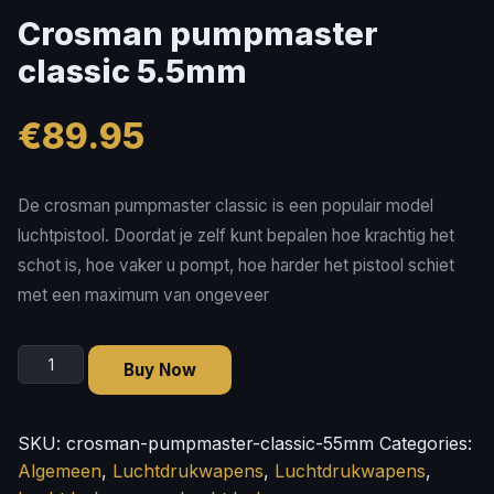
Crosman pumpmaster
classic 5.5mm
€
89.95
De crosman pumpmaster classic is een populair model
luchtpistool. Doordat je zelf kunt bepalen hoe krachtig het
schot is, hoe vaker u pompt, hoe harder het pistool schiet
met een maximum van ongeveer
Crosman
Buy Now
pumpmaster
classic
5.5mm
SKU:
crosman-pumpmaster-classic-55mm
Categories:
quantity
Algemeen
,
Luchtdrukwapens
,
Luchtdrukwapens
,