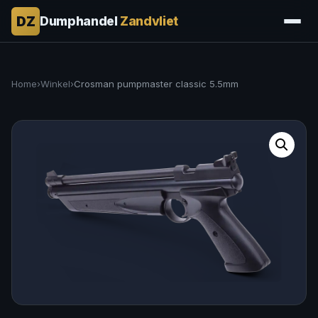
DZ
Dumphandel
Zandvliet
Home
›
Winkel
›
Crosman pumpmaster classic 5.5mm