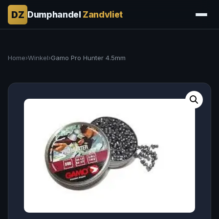
DZ
Dumphandel
Zandvliet
Home
›
Winkel
›
Gamo Pro Hunter 4.5mm