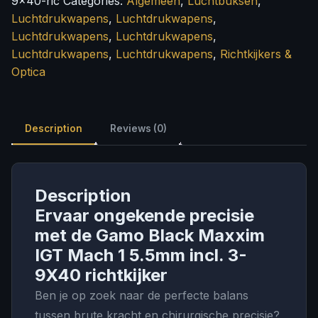
9x40-ric
Categories:
Algemeen
,
Luchtbuksen
,
1
Luchtdrukwapens
,
Luchtdrukwapens
,
5.5mm
Luchtdrukwapens
,
Luchtdrukwapens
,
incl.
Luchtdrukwapens
,
Luchtdrukwapens
,
Richtkijkers &
3-
Optica
9X40
richtkijker
quantity
Description
Reviews (0)
Description
Ervaar ongekende precisie
met de Gamo Black Maxxim
IGT Mach 1 5.5mm incl. 3-
9X40 richtkijker
Ben je op zoek naar de perfecte balans
tussen brute kracht en chirurgische precisie?