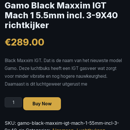
Gamo Black Maxxim IGT
Mach 1 5.5mm incl. 3-9X40
richtkijker
€
289.00
Black Maxxim IGT. Dat is de naam van het nieuwste model
Gamo. Deze luchtbuks heeft een IGT gasveer wat zorgt
voor minder vibratie en nog hogere nauwkeurgheid.
Daarnaast is dit luchtgeweer uitgerust me
Gamo
Buy Now
Black
Maxxim
IGT
SKU:
gamo-black-maxxim-igt-mach-1-55mm-incl-3-
Mach