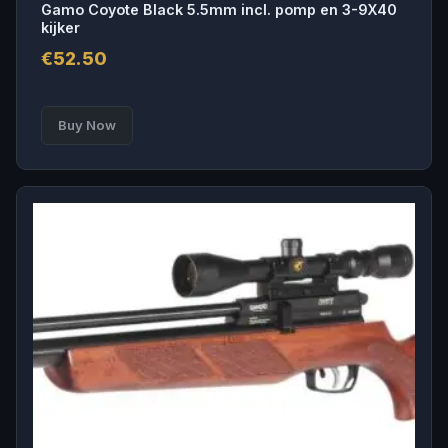
Gamo Coyote Black 5.5mm incl. pomp en 3-9X40
kijker
€
52.50
This
Buy Now
product
has
multiple
variants.
The
options
may
be
chosen
on
the
product
page