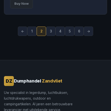
Buy Now
←
1
2
3
4
5
6
→
DZ
Dumphandel
Zandvliet
Uw specialist in legerdump, luchtbuksen,
luchtdrukwapens, outdoor en
campingartikelen. Al jaren een betrouwbare
leverancier met uitstekende service.